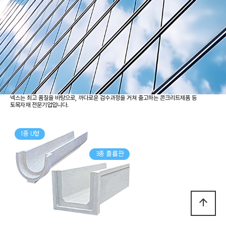
넥스는 최고 품질을 바탕으로, 까다로운 검수과정을 거쳐 출고하는 콘크리트제품 등
토목자재 전문기업입니다.
arrow_upward