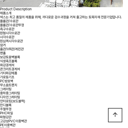
Product Description
제품소개
넥스는 최고 품질의 제품을 위해, 까다로운 검수과정을 거쳐 출고하는 토목자재 전문기업입니다.
플륨관/수로관
플륨관/수로관뚜껑
측구수로관
원형사각수로관
사각수로관
원심력사각수로관
암거
흄관/VR관/레진관
맨홀
보강토옹벽블록
식생축조블록
화강경계석
콘크리트경계석
기타화강제품
가로등기초
PC방호벽
무소음트렌치
그레이팅
중하중그레이팅
디자인그레이팅
인터로킹(보도블럭)
잔디블록
주철뚜껑
PHC파일
arrow_upward
파형강관
고강성PVC이중벽관
PE이중벽관