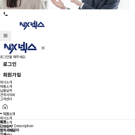
로그인을 해주세요.
로그인
회원가입
회사소개
제품소개
납품실적
견적서의뢰
고객센터
제품소개
회사소개
암거
제품소개
Product Description
납품실적
암거 카테고리
견적서의뢰
전체
고객센터