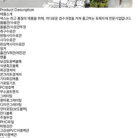
Product Description
제품소개
넥스는 최고 품질의 제품을 위해, 까다로운 검수과정을 거쳐 출고하는 토목자재 전문기업입니다.
플륨관/수로관
플륨관/수로관뚜껑
측구수로관
원형사각수로관
사각수로관
원심력사각수로관
암거
흄관/VR관/레진관
맨홀
보강토옹벽블록
식생축조블록
화강경계석
콘크리트경계석
기타화강제품
가로등기초
PC방호벽
무소음트렌치
그레이팅
중하중그레이팅
디자인그레이팅
인터로킹(보도블럭)
잔디블록
주철뚜껑
PHC파일
파형강관
고강성PVC이중벽관
PE이중벽관