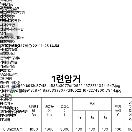
1련암거
PE제품
2련암거
플륨관/수로관
상하분리암거
플륨관/수로관뚜껑
개거암거
측구수로관
페이지 정보
원형사각수로관
사각수로관
원심력사각수로관
암거
흄관/VR관/레진관
맨홀
최고관리자
보강토옹벽블록
0건
5,327회
22-11-25 14:54
식생축조블록
화강경계석
콘크리트경계석
기타화강제품
가로등기초
PC방호벽
본문
무소음트렌치
1련암거
그레이팅
중하중그레이팅
디자인그레이팅
인터로킹(보도블럭)
잔디블록
주철뚜껑
삽
PHC파일
두께
바깥나
바깥높
유효길
헌치
구
파형강관
내공치수
비
이
이
높이
길
고강성PVC이중벽관
B x H
Bo
Ho
L
C
이
PE이중벽관
T₁
T₂
T₃
ℓ₁
PE제품
0.8mx0.8m
1060
1060
3000
130
130
130
100
6