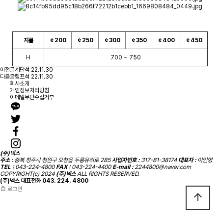
지름
￠200
￠250
￠300
￠350
￠400
￠450
H
700 ~ 750
이전글
계단석
22.11.30
다음글
험프석
22.11.30
회사소개
개인정보처리방침
이메일무단수집거부
(주)넥스
주소 :
충북 청주시 청원구 오창읍 두릉유리로 285
사업자번호 :
317-81-38174
대표자 :
이인형
TEL :
043-224-4800
FAX :
043-224-4400
E-mail :
2244800@naver.com
COPYRIGHT(c) 2024
(주)넥스
ALL RIGHTS RESERVED.
(주)넥스 대표전화
043. 224. 4800
로그인
arrow_upward