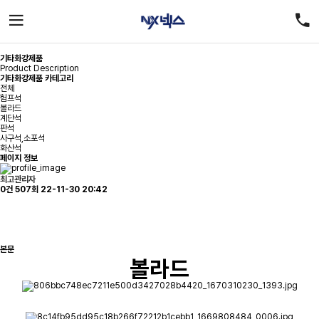
기타화강제품
Product Description
기타화강제품 카테고리
전체
험프석
볼라드
계단석
판석
사구석,소포석
화산석
페이지 정보
최고관리자
0건
507회
22-11-30 20:42
본문
볼라드