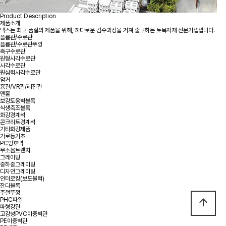
Product Description
제품소개
넥스는 최고 품질의 제품을 위해, 까다로운 검수과정을 거쳐 출고하는 토목자재 전문기업입니다.
플륨관/수로관
플륨관/수로관뚜껑
측구수로관
원형사각수로관
사각수로관
원심력사각수로관
암거
흄관/VR관/레진관
맨홀
보강토옹벽블록
식생축조블록
화강경계석
콘크리트경계석
기타화강제품
가로등기초
PC방호벽
무소음트렌치
그레이팅
중하중그레이팅
디자인그레이팅
인터로킹(보도블럭)
잔디블록
주철뚜껑
PHC파일
arrow_upward
파형강관
고강성PVC이중벽관
PE이중벽관